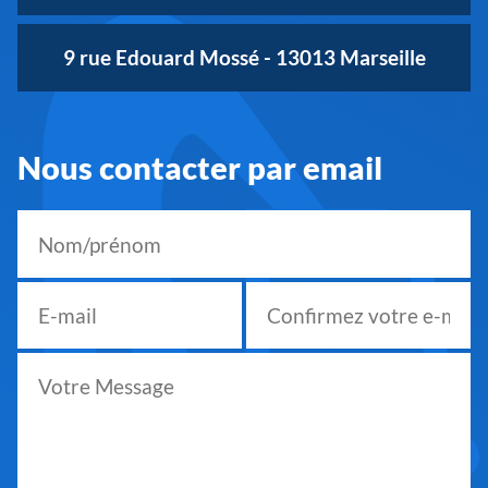
9 rue Edouard Mossé - 13013 Marseille
Nous contacter par email