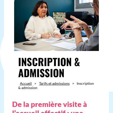
INSCRIPTION &
ADMISSION
Accueil
>
Tarifs et admissions
>
Inscription
& admission
De la première visite à
l’accueil effectif : une