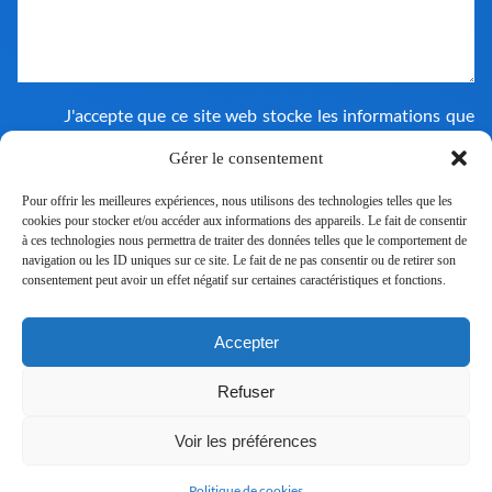
J'accepte que ce site web stocke les informations que
j'ai soumises afin de pouvoir répondre à ma demande.
Consultez notre politique de confidentialité pour en
Gérer le consentement
savoir plus sur notre utilisation des données.
Pour offrir les meilleures expériences, nous utilisons des technologies telles que les
cookies pour stocker et/ou accéder aux informations des appareils. Le fait de consentir
à ces technologies nous permettra de traiter des données telles que le comportement de
navigation ou les ID uniques sur ce site. Le fait de ne pas consentir ou de retirer son
consentement peut avoir un effet négatif sur certaines caractéristiques et fonctions.
Accepter
Nous rejoindre
Refuser
Mentions légales
Politique de cookies (UE)
Voir les préférences
Création du site : Têtes à Clics
Politique de cookies