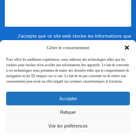
J'accepte que ce site web stocke les informations que
j'ai soumises afin de pouvoir répondre à ma demande.
Consultez notre politique de confidentialité pour en
Gérer le consentement
savoir plus sur notre utilisation des données.
Pour offrir les meilleures expériences, nous utilisons des technologies telles que les
cookies pour stocker et/ou accéder aux informations des appareils. Le fait de consentir
à ces technologies nous permettra de traiter des données telles que le comportement de
navigation ou les ID uniques sur ce site. Le fait de ne pas consentir ou de retirer son
consentement peut avoir un effet négatif sur certaines caractéristiques et fonctions.
Accepter
Nous rejoindre
Refuser
Mentions légales
Politique de cookies (UE)
Voir les préférences
Création du site : Têtes à Clics