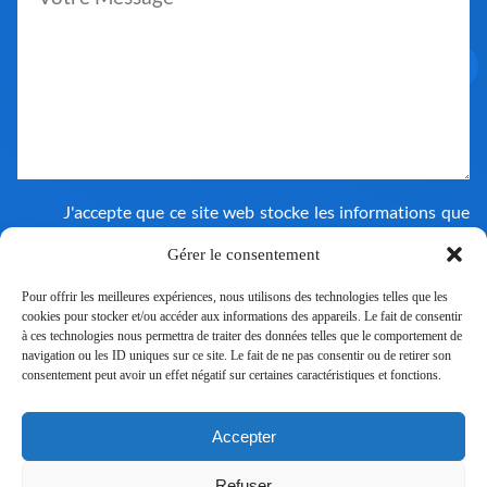
J'accepte que ce site web stocke les informations que
j'ai soumises afin de pouvoir répondre à ma demande.
Consultez notre politique de confidentialité pour en
Gérer le consentement
savoir plus sur notre utilisation des données.
Pour offrir les meilleures expériences, nous utilisons des technologies telles que les
cookies pour stocker et/ou accéder aux informations des appareils. Le fait de consentir
à ces technologies nous permettra de traiter des données telles que le comportement de
navigation ou les ID uniques sur ce site. Le fait de ne pas consentir ou de retirer son
consentement peut avoir un effet négatif sur certaines caractéristiques et fonctions.
Accepter
Nous rejoindre
Refuser